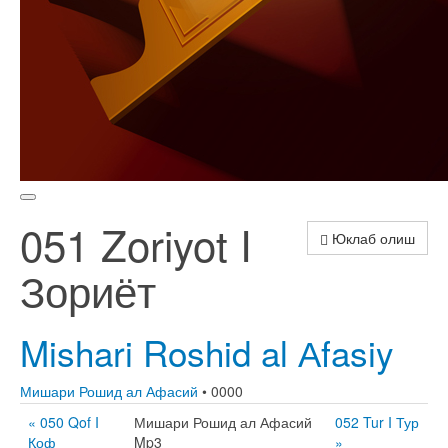
051 Zoriyot I
Юклаб олиш
Зориёт
Mishari Roshid al Аfasiy
Мишари Рошид ал Афасий
• 0000
« 050 Qof I
Мишари Рошид ал Афасий
052 Tur I Тур
Қоф
Mp3
»