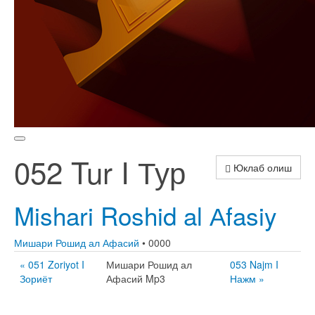
052 Tur I Тур
Юклаб олиш
Mishari Roshid al Аfasiy
Мишари Рошид ал Афасий
• 0000
« 051 Zoriyot I
Мишари Рошид ал
053 Najm I
Зориёт
Афасий Mp3
Нажм »