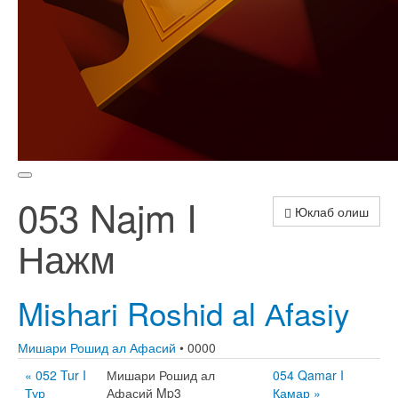
053 Najm I
Юклаб олиш
Нажм
Mishari Roshid al Аfasiy
Мишари Рошид ал Афасий
• 0000
« 052 Tur I
Мишари Рошид ал
054 Qamar I
Тур
Афасий Mp3
Қамар »