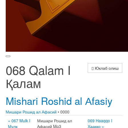
068 Qalam I
Юклаб олиш
Қалам
Mishari Roshid al Аfasiy
Мишари Рошид ал Афасий
• 0000
« 067 Mulk I
Мишари Рошид ал
069 Haaqqo I
Мулк
Афасий Mp3
Ҳааққо »