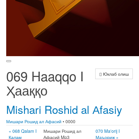
069 Haaqqo I
Юклаб олиш
Ҳааққо
Mishari Roshid al Аfasiy
Мишари Рошид ал Афасий
• 0000
« 068 Qalam I
Мишари Рошид ал
070 Ma'orij I
Қалам
Афасий Mp3
Маъориж »