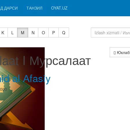
Д ДАРСИ
ТАНЗИЛ
OYAT.UZ
K
L
M
N
O
P
Q
Юклаб
laat I Мурсалаат
id al Аfasiy
0000