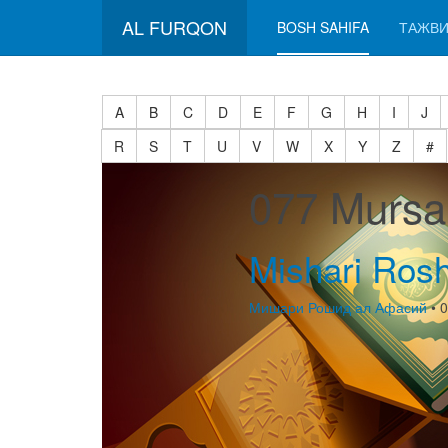
AL FURQON
BOSH SAHIFA
ТАЖВИ
A
B
C
D
E
F
G
H
I
J
R
S
T
U
V
W
X
Y
Z
#
077 Mursa
Mishari Rosh
Мишари Рошид ал Афасий
• 