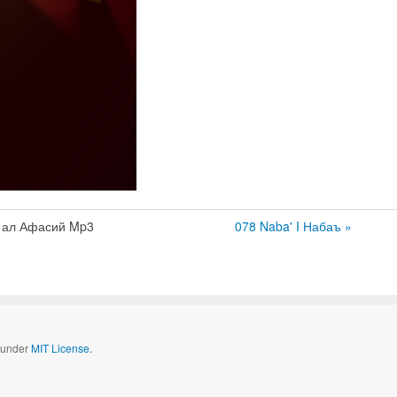
 ал Афасий Mp3
078 Naba' I Набаъ »
d under
MIT License.