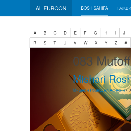
AL FURQON
BOSH SAHIFA
ТАЖВИ
A
B
C
D
E
F
G
H
I
J
R
S
T
U
V
W
X
Y
Z
#
083 Mutof
Mishari Rosh
Мишари Рошид ал Афасий
• 