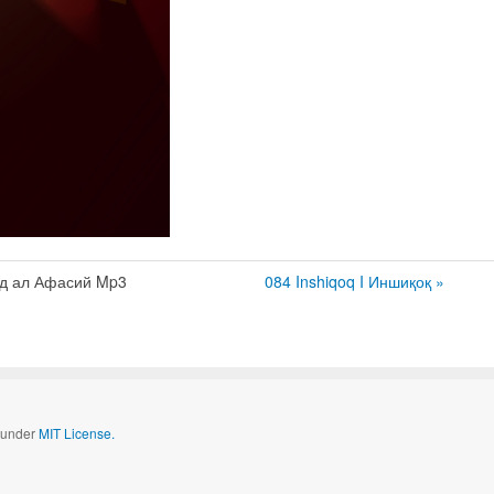
д ал Афасий Mp3
084 Inshiqoq I Иншиқоқ »
d under
MIT License.