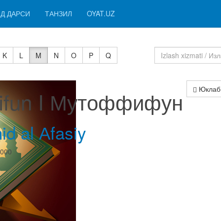
Д ДАРСИ
ТАНЗИЛ
OYAT.UZ
K
L
M
N
O
P
Q
Юклаб
fifun I Мутоффифун
id al Аfasiy
0000