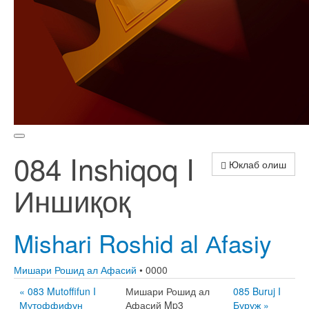
084 Inshiqoq I
Юклаб олиш
Иншиқоқ
Mishari Roshid al Аfasiy
Мишари Рошид ал Афасий
• 0000
« 083 Mutoffifun I
Мишари Рошид ал
085 Buruj I
Мутоффифун
Афасий Mp3
Буруж »