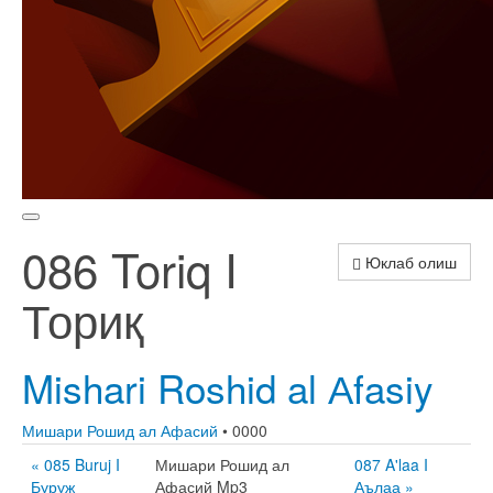
086 Toriq I
Юклаб олиш
Ториқ
Mishari Roshid al Аfasiy
Мишари Рошид ал Афасий
• 0000
« 085 Buruj I
Мишари Рошид ал
087 A'laa I
Буруж
Афасий Mp3
Аълаа »