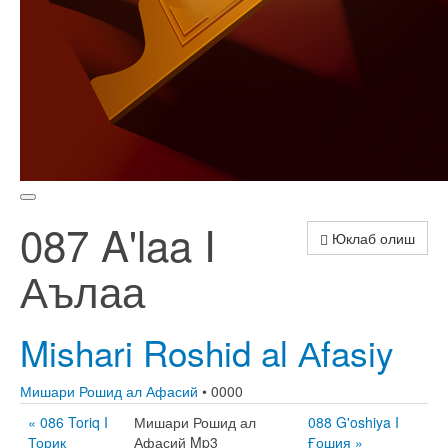
087 A'laa I
Юклаб олиш
Аълаа
Mishari Roshid al Аfasiy
Мишари Рошид ал Афасий
• 0000
« 086 Toriq I
Мишари Рошид ал
088 G'oshiya I
Ториқ
Афасий Mp3
Ғошия »