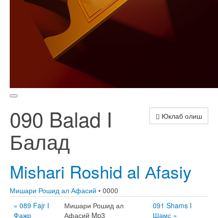
090 Balad I
Юклаб олиш
Балад
Mishari Roshid al Аfasiy
Мишари Рошид ал Афасий
• 0000
« 089 Fajr I
Мишари Рошид ал
091 Shams I
Фажр
Афасий Mp3
Шамс »