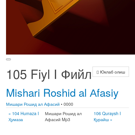
105 Fiyl I Фийл
Юклаб олиш
Mishari Roshid al Аfasiy
Мишари Рошид ал Афасий
• 0000
« 104 Humaza I
Мишари Рошид ал
106 Quraysh I
Ҳумаза
Афасий Mp3
Қурайш »