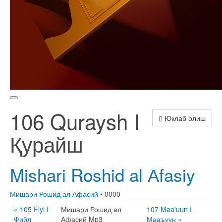
106 Quraysh I
Юклаб олиш
Қурайш
Mishari Roshid al Аfasiy
Мишари Рошид ал Афасий
• 0000
« 105 Fiyl I
Мишари Рошид ал
107 Maa'uun I
Фийл
Афасий Mp3
Мааъуун »