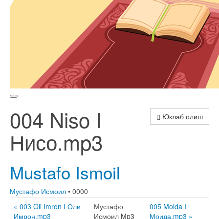
004 Niso I
Юклаб олиш
Нисо.mp3
Mustafo Ismoil
Мустафо Исмоил
• 0000
« 003 Oli Imron I Оли
Мустафо
005 Moida I
Имрон.mp3
Исмоил Mp3
Моида.mp3 »