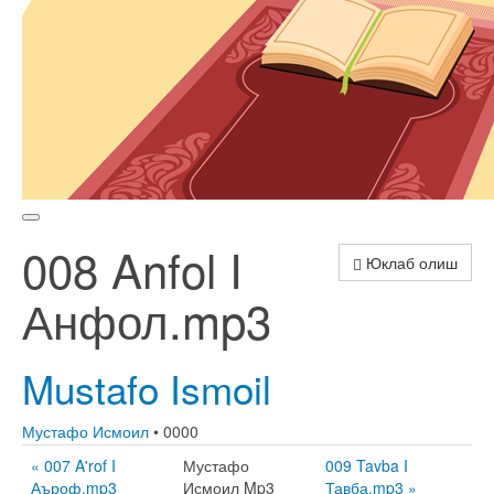
008 Anfol I
Юклаб олиш
Анфол.mp3
Mustafo Ismoil
Мустафо Исмоил
• 0000
« 007 A'rof I
Мустафо
009 Tavba I
Аъроф.mp3
Исмоил Mp3
Тавба.mp3 »