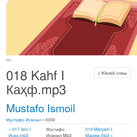
018 Kahf I
Юклаб олиш
Каҳф.mp3
Mustafo Ismoil
Мустафо Исмоил
• 0000
« 017 Isro I
Мустафо
019 Maryam I
Исро.mp3
Исмоил Mp3
Марям.mp3 »