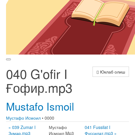
040 G'ofir I
Юклаб олиш
Ғофир.mp3
Mustafo Ismoil
Мустафо Исмоил
• 0000
« 039 Zumar I
Мустафо
041 Fussilat I
Зумар.mp3
Исмоил Mp3
Фуссилат.mp3 »