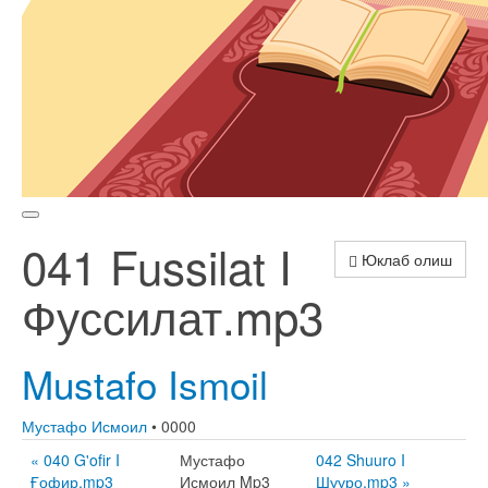
041 Fussilat I
Юклаб олиш
Фуссилат.mp3
Mustafo Ismoil
Мустафо Исмоил
• 0000
« 040 G'ofir I
Мустафо
042 Shuuro I
Ғофир.mp3
Исмоил Mp3
Шууро.mp3 »