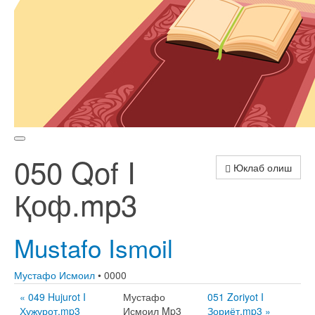
050 Qof I
Юклаб олиш
Қоф.mp3
Mustafo Ismoil
Мустафо Исмоил
• 0000
« 049 Hujurot I
Мустафо
051 Zoriyot I
Ҳужурот.mp3
Исмоил Mp3
Зориёт.mp3 »