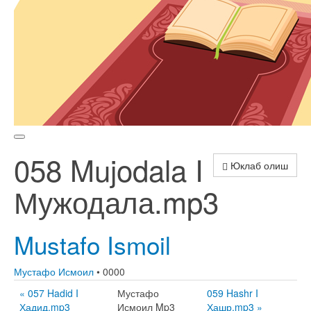
058 Mujodala I
Юклаб олиш
Мужодала.mp3
Mustafo Ismoil
Мустафо Исмоил
• 0000
« 057 Hadid I
Мустафо
059 Hashr I
Ҳадид.mp3
Исмоил Mp3
Ҳашр.mp3 »