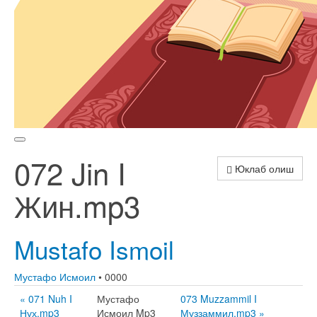
072 Jin I
Юклаб олиш
Жин.mp3
Mustafo Ismoil
Мустафо Исмоил
• 0000
« 071 Nuh I
Мустафо
073 Muzzammil I
Нуҳ.mp3
Исмоил Mp3
Муззаммил.mp3 »