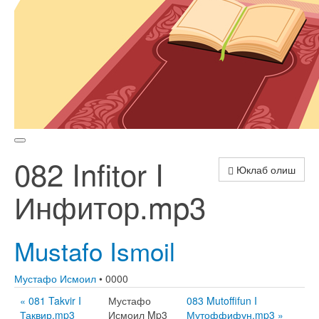
082 Infitor I
Юклаб олиш
Инфитор.mp3
Mustafo Ismoil
Мустафо Исмоил
• 0000
« 081 Takvir I
Мустафо
083 Mutoffifun I
Таквир.mp3
Исмоил Mp3
Мутоффифун.mp3 »