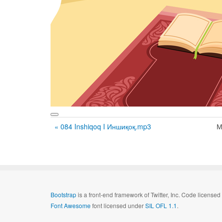
« 084 Inshiqoq I Иншиқоқ.mp3
М
Bootstrap
is a front-end framework of Twitter, Inc. Code license
Font Awesome
font licensed under
SIL OFL 1.1
.