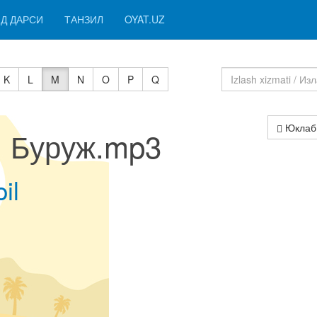
Д ДАРСИ
ТАНЗИЛ
OYAT.UZ
K
L
M
N
O
P
Q
Юклаб
 I Буруж.mp3
il