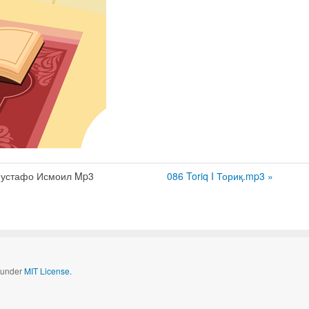
устафо Исмоил Mp3
086 Toriq I Ториқ.mp3 »
d under
MIT License.