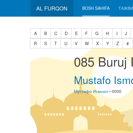
AL FURQON
BOSH SAHIFA
ТАЖВИ
A
B
C
D
E
F
G
H
I
J
R
S
T
U
V
W
X
Y
Z
#
085 Buruj
Mustafo Ismo
Мустафо Исмоил
• 0000