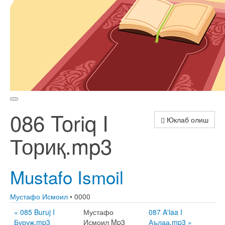
086 Toriq I
Юклаб олиш
Ториқ.mp3
Mustafo Ismoil
Мустафо Исмоил
• 0000
« 085 Buruj I
Мустафо
087 A'laa I
Буруж.mp3
Исмоил Mp3
Аълаа.mp3 »