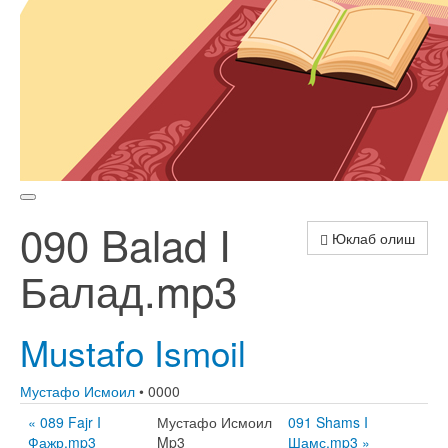
090 Balad I
Юклаб олиш
Балад.mp3
Mustafo Ismoil
Мустафо Исмоил
• 0000
« 089 Fajr I
Мустафо Исмоил
091 Shams I
Фажр.mp3
Mp3
Шамс.mp3 »