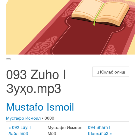
093 Zuho I
Юклаб олиш
Зуҳо.mp3
Mustafo Ismoil
Мустафо Исмоил
• 0000
« 092 Layl I
Мустафо Исмоил
094 Sharh I
Лайл.mp3
Mp3
Шарҳ.mp3 »