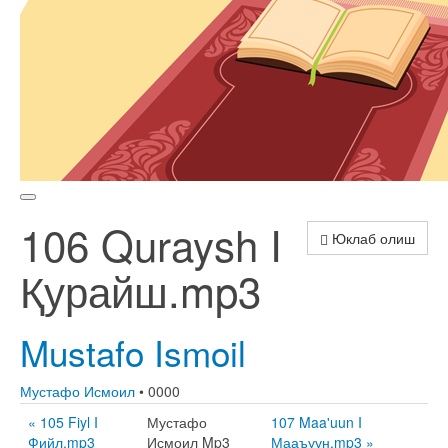
106 Quraysh I
Юклаб олиш
Қурайш.mp3
Mustafo Ismoil
Мустафо Исмоил
• 0000
« 105 Fiyl I
Мустафо
107 Maa'uun I
Фийл.mp3
Исмоил Mp3
Мааъуун.mp3 »