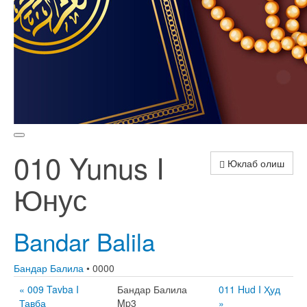
010 Yunus I
Юклаб олиш
Юнус
Bandar Balila
Бандар Балила
• 0000
« 009 Tavba I
Бандар Балила
011 Hud I Ҳуд
Тавба
Mp3
»