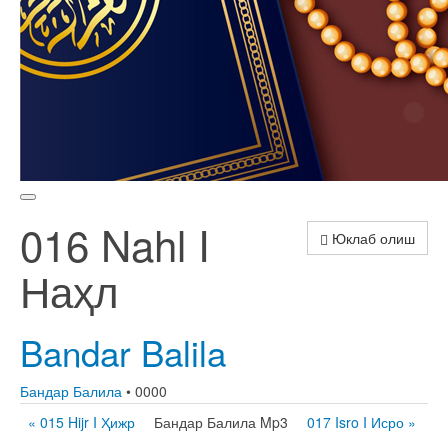
016 Nahl I
Юклаб олиш
Наҳл
Bandar Balila
Бандар Балила
• 0000
« 015 Hijr I Ҳижр
Бандар Балила Mp3
017 Isro I Исро »