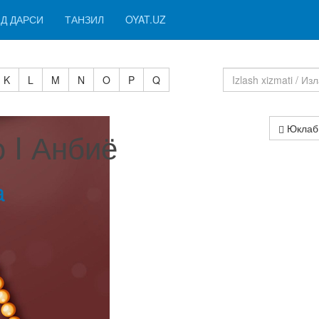
Д ДАРСИ
ТАНЗИЛ
OYAT.UZ
K
L
M
N
O
P
Q
Юклаб
o I Анбиё
a