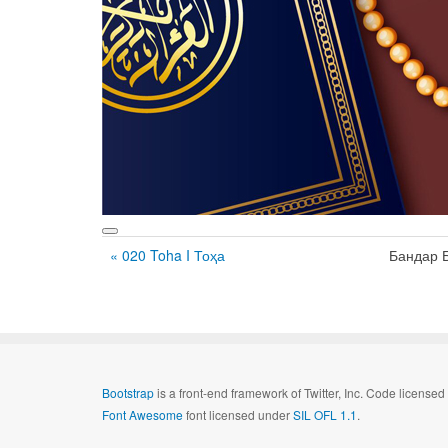
« 020 Toha I Тоҳа
Бандар 
Bootstrap
is a front-end framework of Twitter, Inc. Code license
Font Awesome
font licensed under
SIL OFL 1.1
.