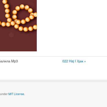
Балила Mp3
022 Haj I Ҳаж »
d under
MIT License.