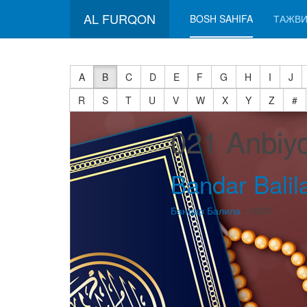
AL FURQON
BOSH SAHIFA
ТАЖВИ
A
B
C
D
E
F
G
H
I
J
R
S
T
U
V
W
X
Y
Z
#
021 Anbiy
Bandar Balil
Бандар Балила
• 0000