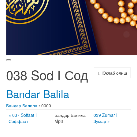
038 Sod I Сод
Юклаб олиш
Bandar Balila
Бандар Балила
• 0000
« 037 Soffaat I
Бандар Балила
039 Zumar I
Соффаат
Mp3
Зумар »