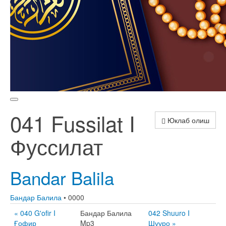
041 Fussilat I
Юклаб олиш
Фуссилат
Bandar Balila
Бандар Балила
• 0000
« 040 G'ofir I
Бандар Балила
042 Shuuro I
Ғофир
Mp3
Шууро »