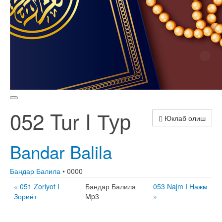
052 Tur I Тур
Юклаб олиш
Bandar Balila
Бандар Балила
• 0000
« 051 Zoriyot I
Бандар Балила
053 Najm I Нажм
Зориёт
Mp3
»