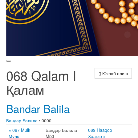
068 Qalam I
Юклаб олиш
Қалам
Bandar Balila
Бандар Балила
• 0000
« 067 Mulk I
Бандар Балила
069 Haaqqo I
Мулк
Mp3
Ҳааққо »