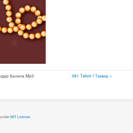
ндар Балила Mp3
081 Takvir I Таквир »
d under
MIT License.