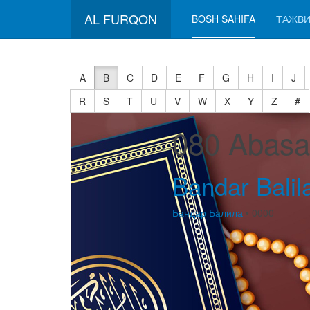
AL FURQON
BOSH SAHIFA
ТАЖВИ
A
B
C
D
E
F
G
H
I
J
R
S
T
U
V
W
X
Y
Z
#
080 Abasa
Bandar Balil
Бандар Балила
• 0000