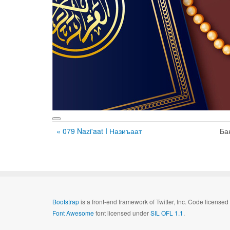
« 079 Nazi'aat I Назиъаат
Ба
Bootstrap
is a front-end framework of Twitter, Inc. Code license
Font Awesome
font licensed under
SIL OFL 1.1
.