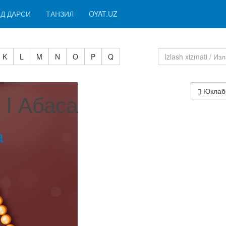
Д ДАРСИ
ТАНЗИЛ
OYAT.UZ
K
L
M
N
O
P
Q
Юклаб
 I Абаса
a