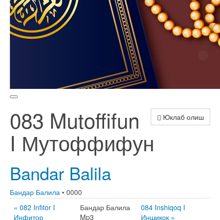
083 Mutoffifun
Юклаб олиш
I Мутоффифун
Bandar Balila
Бандар Балила
• 0000
« 082 Infitor I
Бандар Балила
084 Inshiqoq I
Инфитор
Mp3
Иншиқоқ »