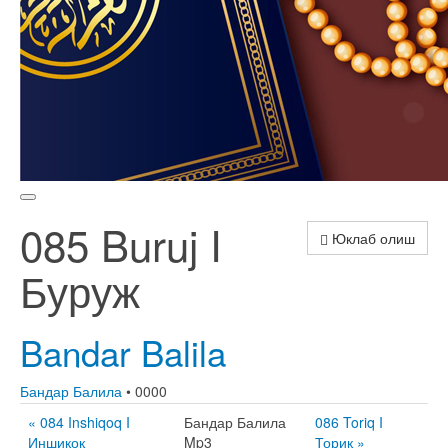
085 Buruj I
Юклаб олиш
Буруж
Bandar Balila
Бандар Балила
• 0000
« 084 Inshiqoq I
Бандар Балила
086 Toriq I
Иншиқоқ
Mp3
Ториқ »