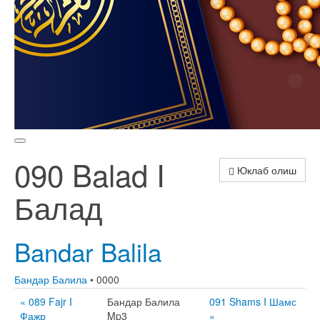
090 Balad I
Юклаб олиш
Балад
Bandar Balila
Бандар Балила
• 0000
« 089 Fajr I
Бандар Балила
091 Shams I Шамс
Фажр
Mp3
»