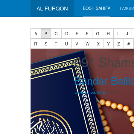
AL FURQON
BOSH SAHIFA
ТАЖВИ
A
B
C
D
E
F
G
H
I
J
R
S
T
U
V
W
X
Y
Z
#
091 Sham
Bandar Balil
Бандар Балила
• 0000