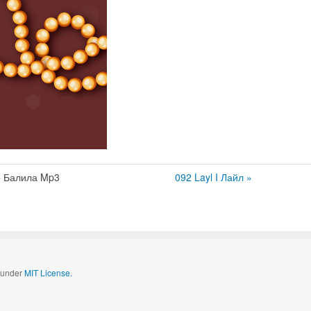
 Балила Mp3
092 Layl I Лайл »
d under
MIT License.