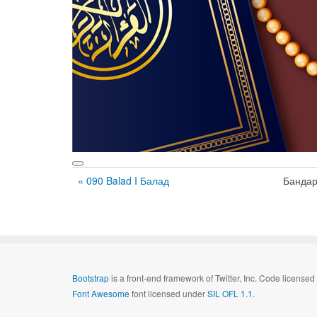
« 090 Balad I Балад
Бандар
Bootstrap
is a front-end framework of Twitter, Inc. Code license
Font Awesome
font licensed under
SIL OFL 1.1
.