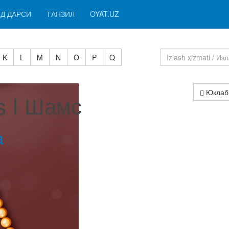
Д ДАРСИ
ТАНЗИЛ
OYAT.UZ
K
L
M
N
O
P
Q
Юклаб
s I Шамс
a