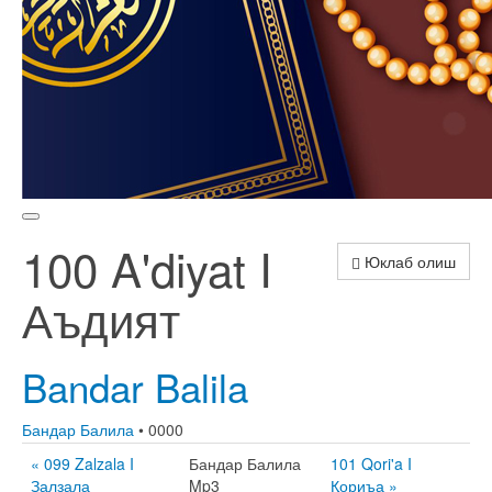
100 A'diyat I
Юклаб олиш
Аъдият
Bandar Balila
Бандар Балила
• 0000
« 099 Zalzala I
Бандар Балила
101 Qori'a I
Залзала
Mp3
Қориъа »