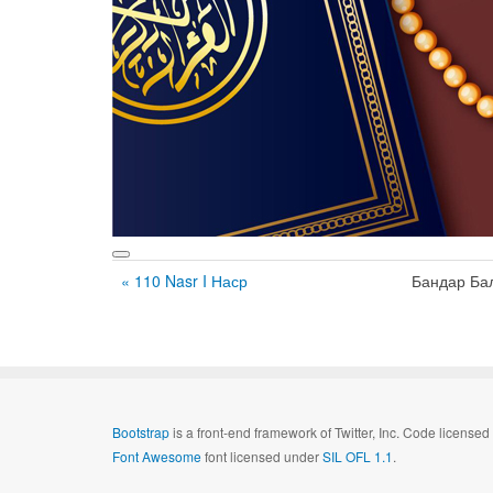
« 110 Nasr I Наср
Бандар Ба
Bootstrap
is a front-end framework of Twitter, Inc. Code license
Font Awesome
font licensed under
SIL OFL 1.1
.