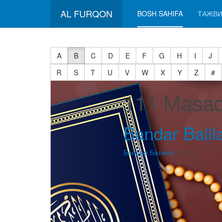
AL FURQON
BOSH SAHIFA
ТАЖВИ
A
B
C
D
E
F
G
H
I
J
R
S
T
U
V
W
X
Y
Z
#
111 Masad
Bandar Balil
Бандар Балила
• 0000