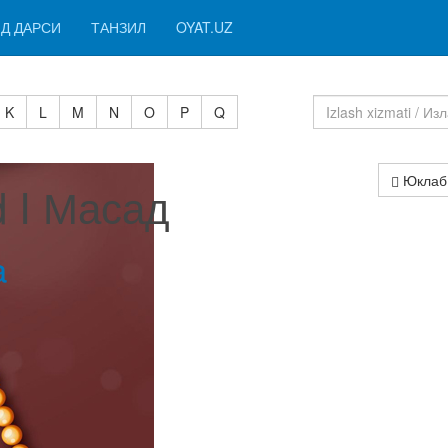
Д ДАРСИ
ТАНЗИЛ
OYAT.UZ
K
L
M
N
O
P
Q
Юклаб
 I Масад
a