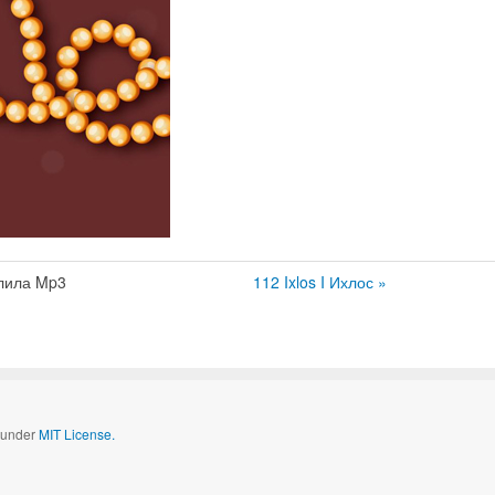
лила Mp3
112 Ixlos I Ихлос »
d under
MIT License.