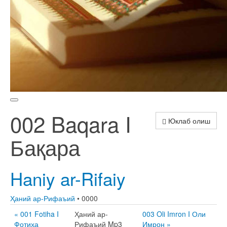
002 Baqara I
Юклаб олиш
Бақара
Haniy ar-Rifaiy
Ҳаний ар-Рифаъий
• 0000
« 001 Fotiha I
Ҳаний ар-
003 Oli Imron I Оли
Фотиҳа
Рифаъий Mp3
Имрон »