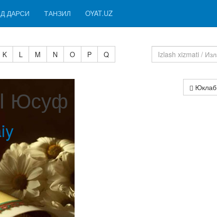
Д ДАРСИ
ТАНЗИЛ
OYAT.UZ
K
L
M
N
O
P
Q
Юклаб
 I Юсуф
iy