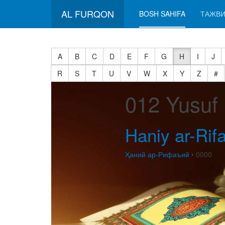
AL FURQON
BOSH SAHIFA
ТАЖВИ
A
B
C
D
E
F
G
H
I
J
R
S
T
U
V
W
X
Y
Z
#
012 Yusuf
Haniy ar-Rifa
Ҳаний ар-Рифаъий
• 0000