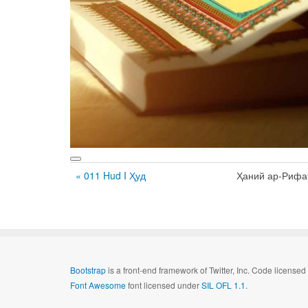
« 011 Hud I Ҳуд
Ҳаний ар-Рифа
Bootstrap
is a front-end framework of Twitter, Inc. Code license
Font Awesome
font licensed under
SIL OFL 1.1
.