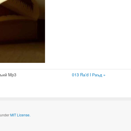
ъий Mp3
013 Rа'd I Раъд »
d under
MIT License.