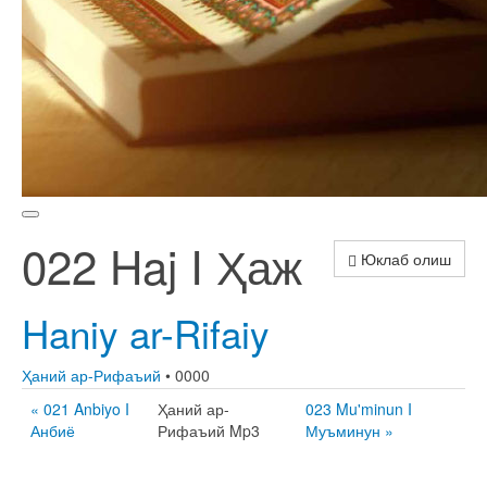
022 Haj I Ҳаж
Юклаб олиш
Haniy ar-Rifaiy
Ҳаний ар-Рифаъий
• 0000
« 021 Anbiyo I
Ҳаний ар-
023 Mu'minun I
Анбиё
Рифаъий Mp3
Муъминун »