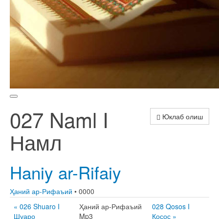
027 Naml I
Юклаб олиш
Намл
Haniy ar-Rifaiy
Ҳаний ар-Рифаъий
• 0000
« 026 Shuaro I
Ҳаний ар-Рифаъий
028 Qosos I
Шуаро
Mp3
Қосос »