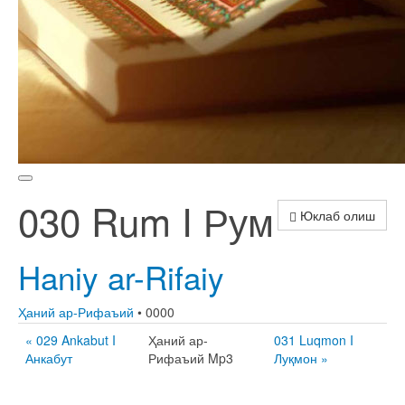
030 Rum I Рум
Юклаб олиш
Haniy ar-Rifaiy
Ҳаний ар-Рифаъий
• 0000
« 029 Ankabut I
Ҳаний ар-
031 Luqmon I
Анкабут
Рифаъий Mp3
Луқмон »