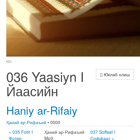
036 Yaasiyn I
Юклаб олиш
Йаасийн
Haniy ar-Rifaiy
Ҳаний ар-Рифаъий
• 0000
« 035 Fotir I
Ҳаний ар-Рифаъий
037 Soffaat I
Фотир
Mp3
Соффаат »