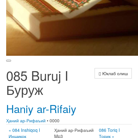
085 Buruj I
Юклаб олиш
Буруж
Haniy ar-Rifaiy
Ҳаний ар-Рифаъий
• 0000
« 084 Inshiqoq I
Ҳаний ар-Рифаъий
086 Toriq I
Иншиқоқ
Mp3
Ториқ »