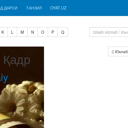
Д ДАРСИ
ТАНЗИЛ
OYAT.UZ
K
L
M
N
O
P
Q
Юклаб
I Қадр
iy