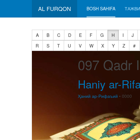
AL FURQON
BOSH SAHIFA
ТАЖВИ
A
B
C
D
E
F
G
H
I
J
R
S
T
U
V
W
X
Y
Z
#
097 Qadr 
Haniy ar-Rifa
Ҳаний ар-Рифаъий
• 0000