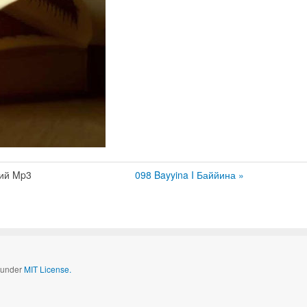
ий Mp3
098 Bayyina I Баййина »
d under
MIT License.