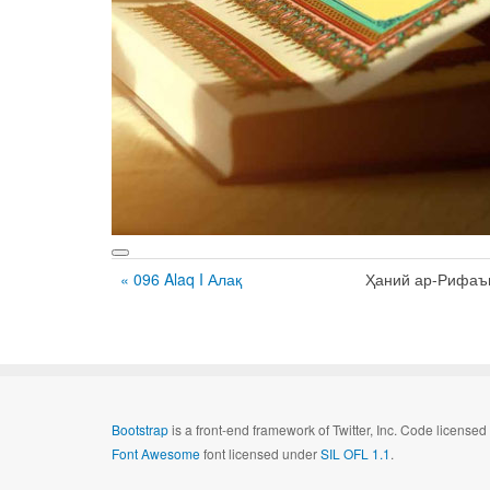
« 096 Alaq I Алақ
Ҳаний ар-Рифаъ
Bootstrap
is a front-end framework of Twitter, Inc. Code license
Font Awesome
font licensed under
SIL OFL 1.1
.