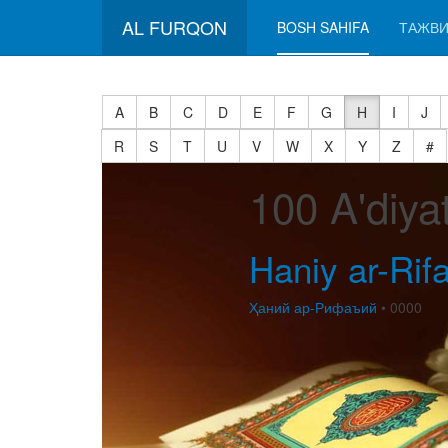
AL FURQON
BOSH SAHIFA
ТАЖВИ
A
B
C
D
E
F
G
H
I
J
R
S
T
U
V
W
X
Y
Z
#
100 A'diya
Haniy ar-Rifa
Ҳаний ар-Рифаъий
• 0000