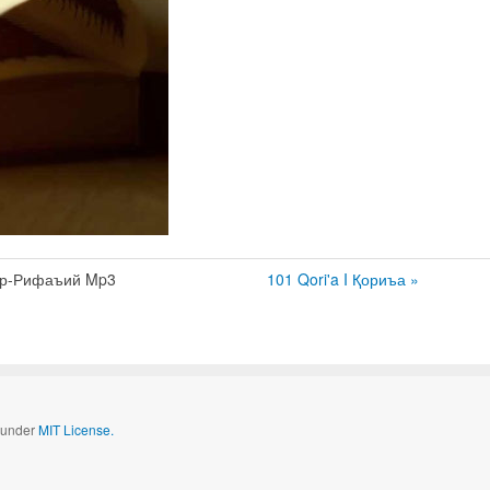
ар-Рифаъий Mp3
101 Qori'a I Қориъа »
d under
MIT License.