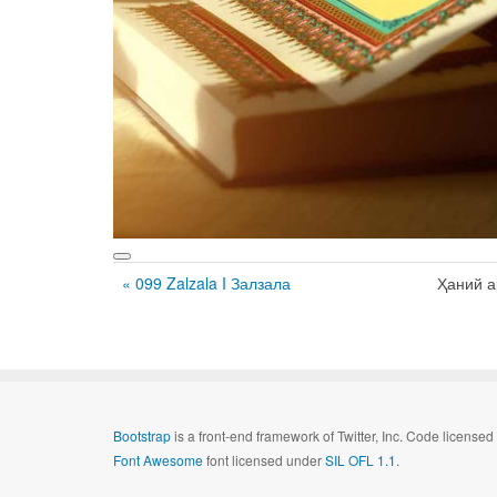
« 099 Zalzala I Залзала
Ҳаний 
Bootstrap
is a front-end framework of Twitter, Inc. Code license
Font Awesome
font licensed under
SIL OFL 1.1
.