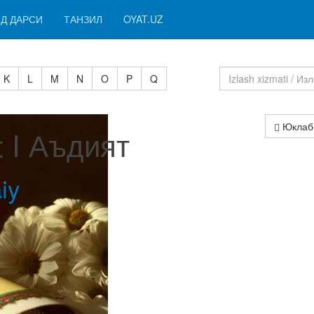
Д ДАРСИ
ТАНЗИЛ
OYAT.UZ
K
L
M
N
O
P
Q
Юклаб
t I Аъдият
iy